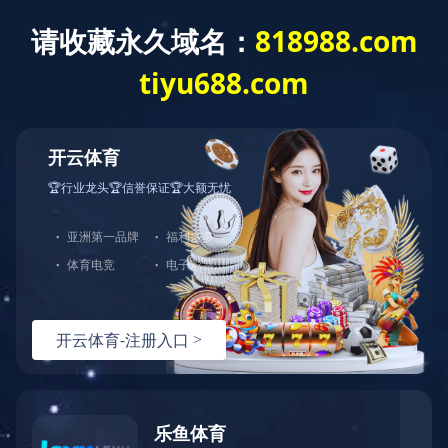
乐鱼·体育
咨询服务
环保工程
市政工程
机