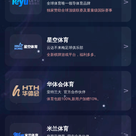
当前位置：
乐鱼·体育
>
关于我们
>
荣誉证书
栏目导航
联系我们
关于我们
电话：400-698-2838
新闻资讯
电话：400-698-2838
工程案例
手机：18565258989 王先生
联系我们
地址：广州市白云区均禾大道八一科技园