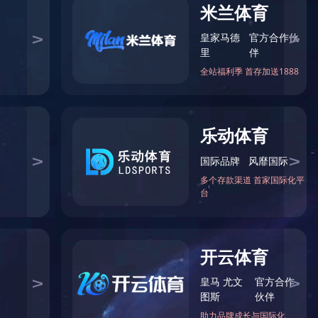
余人，其中本科以上占50%，高级工程师占
专业相关执业资格证书。