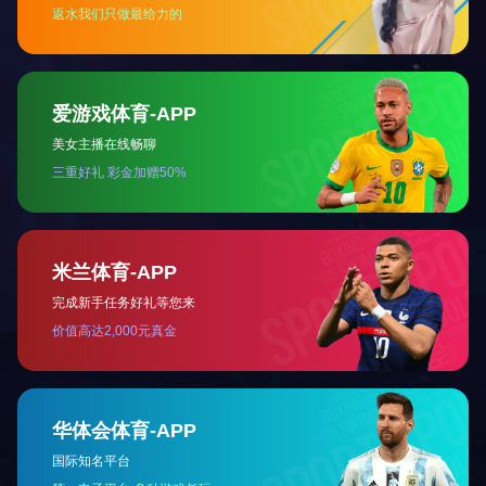
上一篇：
弘捷产业园配套污水站项目环境影响评价第一次公示
下一篇：
《弘捷产业园配套污水站项目环境影响报告书》全本公示
栏目导航
联系我们
关于我们
电话：400-698-2838
新闻资讯
电话：400-698-2838
工程案例
手机：18565258989 王先生
联系我们
地址：广州市白云区均禾大道八一科技园
服务内容