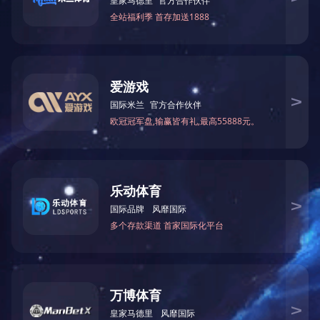
//pan.baidu.com/s/1y2bPFgGk6Brw
提取码：r67x，查阅纸质版请前往
二、征求意见的公众范围
环境影响评价范围内的公民、法人
三、公众意见表的网络链接
//pan.baidu.com/s/1Dks9gkcwjHcK4
提取码:vy8c
四、公众提交公众意见表的主要方
公众可通过信函、传真、电子邮件
该项目环境影响有关的意见和建议。
建设单位名称：广州弘捷机械有限