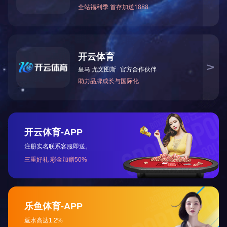
联系地址：广州市白云区钟落潭镇新广
联系人：饶经理
联系电话：020-80673675
电子邮箱：1107178084@qq.com
五、公众提出意见的起止时间
2024年7月9日至2024年7月22日。