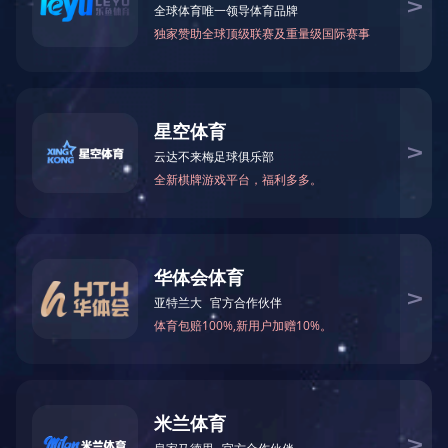
当前位置：
乐鱼·体育
>
新闻资讯
>
环境公示
《弘捷产业园配套污
根据生态环境部《环境影响评价公众
广东蓝清建设有限公司编制
的《弘捷产
境影响评价信息向公众公示。
一、环境影响报告书征求意见稿全
网络连接：